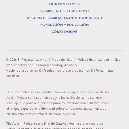
QUIÉNES SOMOS
COMPRENDER EL AUTISMO
RECURSOS FAMILIARES DE RHODE ISLAND
FORMACIÓN Y EDUCACIÓN
CÓMO DONAR
© 2026 El Proyecto Autismo
|
Mapa del sitio
|
Política de privacidad
|
Sitio
web diseñado por Envision Technology Advisors
Haciendo la conexión © | Predicamos lo que practicamos © | Pensamiento
autista ©
Nuestro objetivo es que nuestro sitio web refleje el compromiso de The
Autism Project con la comunidad y la inclusión. Utilizamos tanto el
lenguaje que pone a la persona primero ("persona con autismo") como
el lenguaje que pone la identidad primero ("persona autista") en todo
nuestro sitio para respetar la elección individual.
The Autism Project es una filial de Gateway Healthcare, un socio de
Brown University Health. Con múltiples ubicaciones en todo Rhode