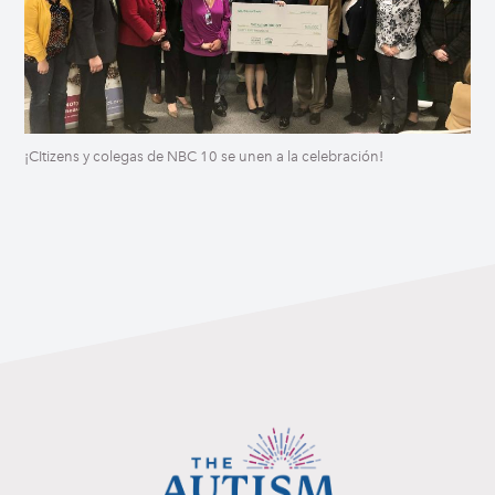
¡CItizens y colegas de NBC 10 se unen a la celebración!